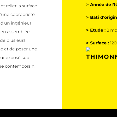
> Année de Ré
t relier la surface
’une copropriété,
> Bâti d’origin
s d’un ingénieur
> Etude :
8 mo
é en assemblée
 de plusieurs
>
Surface :
120
ce et de poser une
THIMONN
ur exposé sud.
que contemporain.