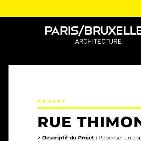
PROJET
RUE THIMO
> Descriptif du Projet :
R
epenser un ap