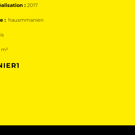
alisation :
2017
e :
hausmmanien
is
 m²
IER1