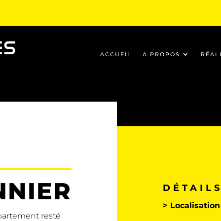
ACCUEIL
A PROPOS
RÉAL
NNIER
DÉTAIL
> Localisation 
partement resté