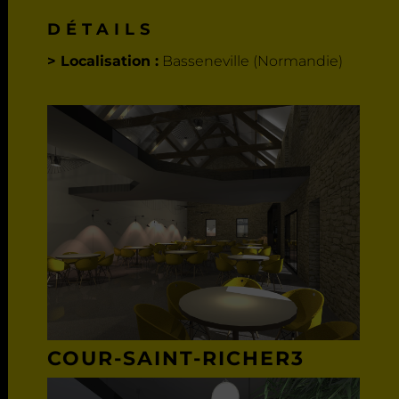
DÉTAILS
> Localisation :
Basseneville (Normandie)
COUR-SAINT-RICHER3